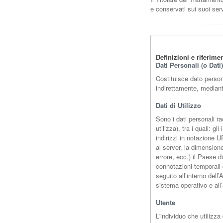
e conservati sui suoi ser
Definizioni e riferimen
Dati Personali (o Dati)
Costituisce dato person
indirettamente, mediant
Dati di Utilizzo
Sono i dati personali ra
utilizza), tra i quali: g
indirizzi in notazione UR
al server, la dimensione
errore, ecc.) il Paese d
connotazioni temporali d
seguito all’interno dell
sistema operativo e all
Utente
L'individuo che utilizz