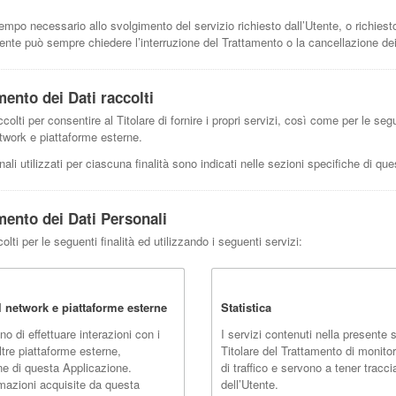
 tempo necessario allo svolgimento del servizio richiesto dall’Utente, o richiesto 
nte può sempre chiedere l’interruzione del Trattamento o la cancellazione dei
mento dei Dati raccolti
colti per consentire al Titolare di fornire i propri servizi, così come per le segu
twork e piattaforme esterne.
nali utilizzati per ciascuna finalità sono indicati nelle sezioni specifiche di q
amento dei Dati Personali
olti per le seguenti finalità ed utilizzando i seguenti servizi:
l network e piattaforme esterne
Statistica
o di effettuare interazioni con i
I servizi contenuti nella presente
ltre piattaforme esterne,
Titolare del Trattamento di monitor
ne di questa Applicazione.
di traffico e servono a tener trac
ormazioni acquisite da questa
dell’Utente.