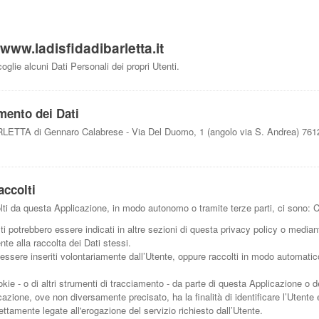
www.ladisfidadibarletta.it
glie alcuni Dati Personali dei propri Utenti.
amento dei Dati
TTA di Gennaro Calabrese - Via Del Duomo, 1 (angolo via S. Andrea) 7612
accolti
olti da questa Applicazione, in modo autonomo o tramite terze parti, ci sono: Co
lti potrebbero essere indicati in altre sezioni di questa privacy policy o mediant
te alla raccolta dei Dati stessi.
essere inseriti volontariamente dall’Utente, oppure raccolti in modo automatic
kie - o di altri strumenti di tracciamento - da parte di questa Applicazione o dei 
cazione, ove non diversamente precisato, ha la finalità di identificare l’Utente e
rettamente legate all'erogazione del servizio richiesto dall’Utente.