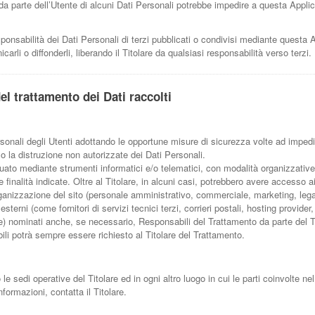
a parte dell’Utente di alcuni Dati Personali potrebbe impedire a questa Applica
ponsabilità dei Dati Personali di terzi pubblicati o condivisi mediante questa 
nicarli o diffonderli, liberando il Titolare da qualsiasi responsabilità verso terzi.
el trattamento dei Dati raccolti
Personali degli Utenti adottando le opportune misure di sicurezza volte ad impedi
o la distruzione non autorizzate dei Dati Personali.
ttuato mediante strumenti informatici e/o telematici, con modalità organizzativ
e finalità indicate. Oltre al Titolare, in alcuni casi, potrebbero avere accesso a
organizzazione del sito (personale amministrativo, commerciale, marketing, legal
sterni (come fornitori di servizi tecnici terzi, corrieri postali, hosting provider
) nominati anche, se necessario, Responsabili del Trattamento da parte del Ti
li potrà sempre essere richiesto al Titolare del Trattamento.
o le sedi operative del Titolare ed in ogni altro luogo in cui le parti coinvolte n
informazioni, contatta il Titolare.