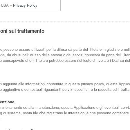
 : USA –
Privacy Policy
ioni sul trattamento
te possono essere utilizzati per la difesa da parte del Titolare in giudizio o nel
e, da abusi nell'utilizzo della stessa o dei servizi connessi da parte dell’Uten
e consapevole che il Titolare potrebbe essere richiesto di rivelare i Dati su ric
 in aggiunta alle informazioni contenute in questa privacy policy, questa Applic
ve aggiuntive e contestuali riguardanti servizi specifici, o la raccolta ed il trat
tenzione
unzionamento ed alla manutenzione, questa Applicazione e gli eventuali servizi 
g di sistema, ossia file che registrano le interazioni e che possono contenere
.