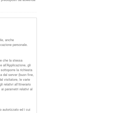
ile, anche
ficazione personale.
rze che la stessa
te all’Applicazione, gli
 sottoporre la richiesta
ta dal server (buon fine,
l visitatore, le varie
elativi all’itinerario
ai parametri relativi al
 autorizzato ed i cui