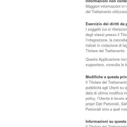
Informazioni non conte
Maggiori informazioni in 
del Trattamento utilizzand
Esercizio dei diritti da 
I soggetti cui si riferis
degli stessi presso il Tit
l’integrazione, la cancell
trattati in violazione di l
Titolare del Trattamento.
Questa Applicazione non su
supportano, consulta le lo
Modifiche a questa priv
Il Titolare del Trattamen
pubblicità agli Utenti s
data di ultima modifica i
policy, l’Utente è tenuto 
propri Dati Personali. Sa
Personali sino a quel mo
Informazioni su questa 
Il Titolare del Trattamen