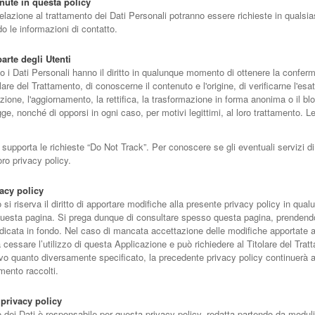
nute in questa policy
relazione al trattamento dei Dati Personali potranno essere richieste in qualsi
o le informazioni di contatto.
parte degli Utenti
cono i Dati Personali hanno il diritto in qualunque momento di ottenere la confe
olare del Trattamento, di conoscerne il contenuto e l'origine, di verificarne l'es
azione, l'aggiornamento, la rettifica, la trasformazione in forma anonima o il bl
egge, nonché di opporsi in ogni caso, per motivi legittimi, al loro trattamento. L
pporta le richieste “Do Not Track”. Per conoscere se gli eventuali servizi di te
ro privacy policy.
acy policy
to si riserva il diritto di apportare modifiche alla presente privacy policy in 
u questa pagina. Si prega dunque di consultare spesso questa pagina, prendend
ndicata in fondo. Nel caso di mancata accettazione delle modifiche apportate a
a cessare l’utilizzo di questa Applicazione e può richiedere al Titolare del Trat
lvo quanto diversamente specificato, la precedente privacy policy continuerà ad
mento raccolti.
privacy policy
to dei Dati è responsabile per questa privacy policy, redatta partendo da modu