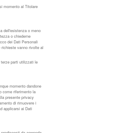
asi momento al Titolare
rma dell'esistenza o meno
attezza o chiederne
occo dei Dati Personali
e richieste vanno rivolte al
rze parti utilizzati le
qualunque momento dandone
o come riferimento la
lla presente privacy
tamento di rimuovere i
 applicarsi ai Dati
li predisposti da aowenda