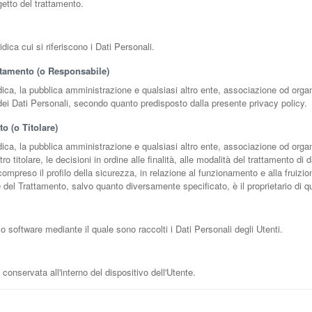
etto del trattamento.
idica cui si riferiscono i Dati Personali.
ttamento (o Responsabile)
idica, la pubblica amministrazione e qualsiasi altro ente, associazione od orga
 dei Dati Personali, secondo quanto predisposto dalla presente privacy policy.
to (o Titolare)
idica, la pubblica amministrazione e qualsiasi altro ente, associazione od or
 titolare, le decisioni in ordine alle finalità, alle modalità del trattamento di d
i compreso il profilo della sicurezza, in relazione al funzionamento e alla fruizi
re del Trattamento, salvo quanto diversamente specificato, è il proprietario di 
 software mediante il quale sono raccolti i Dati Personali degli Utenti.
 conservata all'interno del dispositivo dell'Utente.