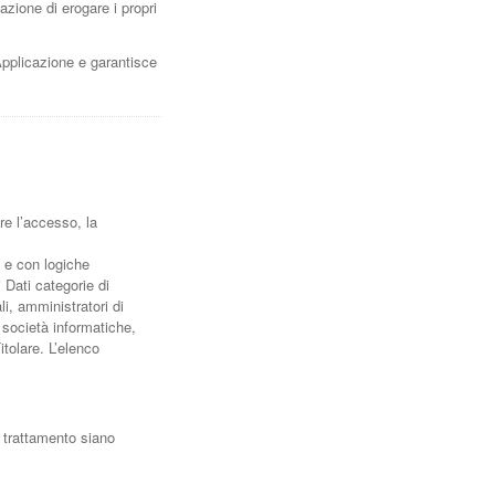
zione di erogare i propri
Applicazione e garantisce
re l’accesso, la
e e con logiche
i Dati categorie di
i, amministratori di
, società informatiche,
tolare. L’elenco
el trattamento siano