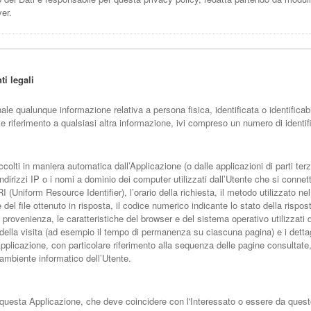
ver.
ti legali
ale qualunque informazione relativa a persona fisica, identificata o identificab
e riferimento a qualsiasi altra informazione, ivi compreso un numero di identi
ccolti in maniera automatica dall’Applicazione (o dalle applicazioni di parti te
li indirizzi IP o i nomi a dominio dei computer utilizzati dall’Utente che si connet
I (Uniform Resource Identifier), l’orario della richiesta, il metodo utilizzato nel
 del file ottenuto in risposta, il codice numerico indicante lo stato della rispos
i provenienza, le caratteristiche del browser e del sistema operativo utilizzati da
ella visita (ad esempio il tempo di permanenza su ciascuna pagina) e i dettagli r
’Applicazione, con particolare riferimento alla sequenza delle pagine consultate, 
’ambiente informatico dell’Utente.
a questa Applicazione, che deve coincidere con l'Interessato o essere da questo