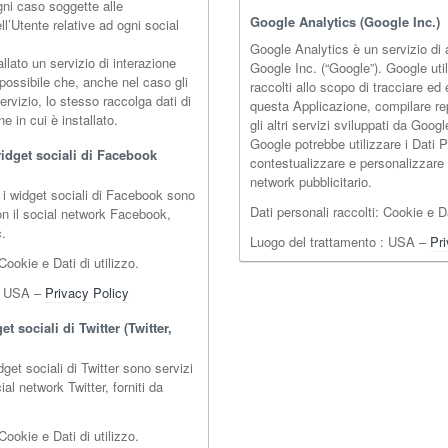
ni caso soggette alle
Google Analytics (Google Inc.)
l’Utente relative ad ogni social
Google Analytics è un servizio di 
allato un servizio di interazione
Google Inc. (“Google”). Google util
 possibile che, anche nel caso gli
raccolti allo scopo di tracciare ed 
servizio, lo stesso raccolga dati di
questa Applicazione, compilare rep
ine in cui è installato.
gli altri servizi sviluppati da Googl
Google potrebbe utilizzare i Dati P
idget sociali di Facebook
contestualizzare e personalizzare 
network pubblicitario.
e i widget sociali di Facebook sono
Dati personali raccolti: Cookie e Da
con il social network Facebook,
c.
Luogo del trattamento : USA –
Pri
Cookie e Dati di utilizzo.
 : USA –
Privacy Policy
t sociali di Twitter (Twitter,
dget sociali di Twitter sono servizi
ial network Twitter, forniti da
Cookie e Dati di utilizzo.